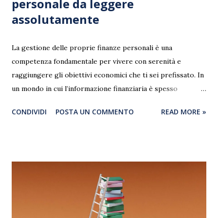
personale da leggere
assolutamente
La gestione delle proprie finanze personali è una
competenza fondamentale per vivere con serenità e
raggiungere gli obiettivi economici che ti sei prefissato. In
un mondo in cui l’informazione finanziaria è spesso
complessa e dispersiva, i libri rappresentano una fonte
CONDIVIDI
POSTA UN COMMENTO
READ MORE »
preziosa di conoscenza affidabile e approfondita. Scegliere
le letture giuste può fare la differenza tra una gestione
confusa e inefficace del denaro e un percorso consapevole
verso l’indipendenza finanziaria. In questo articolo ti
propongo una selezione dettagliata dei 10 migliori libri di
finanza personale da leggere assolutamente , tra classici
intramontabili e testi moderni, con un approfondimento sui
temi principali, il pubblico a cui sono rivolti e i motivi per