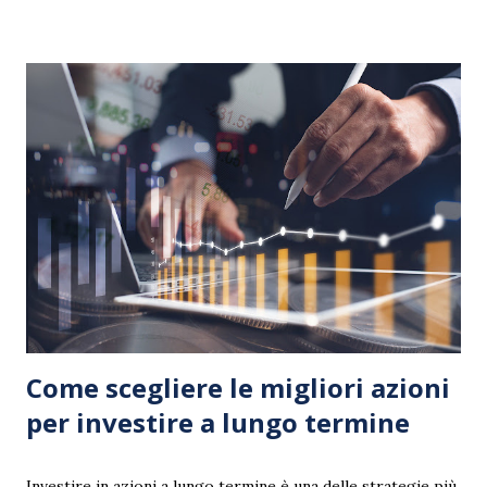
platform designed to help individuals learn smarter and
earn faster by acquiring the skills that truly matter in
modern business and technology. From AI to investing,
digital marketing to online business, The Kiprojects offers
a suite of courses that equip learners with actionable
knowledge and practical tools. With flexible learning
formats, up-to-date content, and affordable access, it’s no
wonder that thousands of learners worldwide are turning
to The Kiprojects to accelerate their personal and
professional growth. Why Learning Smarter Matters In
the digital age, information is abundant, but time is li...
Come scegliere le migliori azioni
per investire a lungo termine
Investire in azioni a lungo termine è una delle strategie più