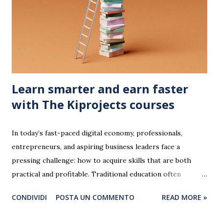
cui vale la pena leggerli. Perché leggere libri di finanza
personale? Prima di entrare nel dettaglio dei titoli, è
importante capire perché leggere libri di finanza personale
è un investimento irrinunciabile. Avere una solida
educazione finanziaria ti permet...
Learn smarter and earn faster
with The Kiprojects courses
In today’s fast-paced digital economy, professionals,
entrepreneurs, and aspiring business leaders face a
pressing challenge: how to acquire skills that are both
practical and profitable. Traditional education often
emphasizes theory over real-world application, leaving
CONDIVIDI
POSTA UN COMMENTO
READ MORE »
learners unprepared for immediate success. That’s where
The Kiprojects comes in, an innovative online learning